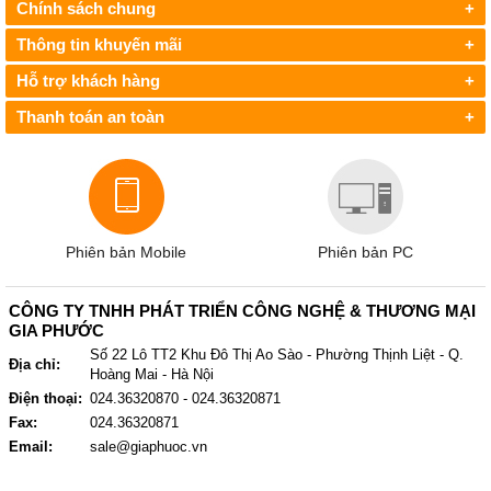
Chính sách chung
+
Thông tin khuyến mãi
+
Hỗ trợ khách hàng
+
Thanh toán an toàn
+
Phiên bản Mobile
Phiên bản PC
CÔNG TY TNHH PHÁT TRIỂN CÔNG NGHỆ & THƯƠNG MẠI
GIA PHƯỚC
Số 22 Lô TT2 Khu Đô Thị Ao Sào - Phường Thịnh Liệt - Q.
Địa chỉ:
Hoàng Mai - Hà Nội
Điện thoại:
024.36320870 - 024.36320871
Fax:
024.36320871
Email:
sale@giaphuoc.vn