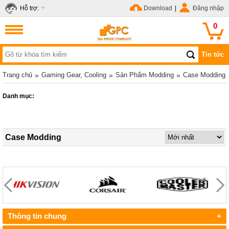
Hỗ trợ:
Download
|
Đăng nhập
0
Tin tức
Trang chủ
»
Gaming Gear, Cooling
»
Sản Phẩm Modding
»
Case Modding
Danh mục:
Case Modding
Thông tin chung
+