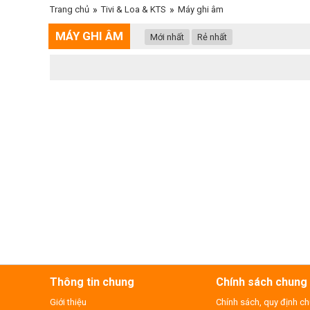
Trang chủ
»
Tivi & Loa & KTS
»
Máy ghi âm
MÁY GHI ÂM
Mới nhất
Rẻ nhất
Thông tin chung
Chính sách chung
Giới thiệu
Chính sách, quy định c