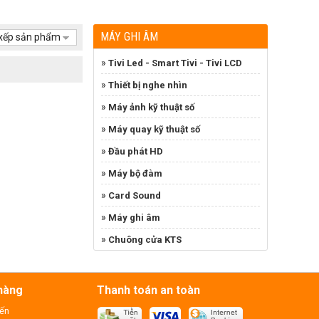
MÁY GHI ÂM
xếp sản phẩm
»
Tivi Led - Smart Tivi - Tivi LCD
»
Thiết bị nghe nhìn
»
Máy ảnh kỹ thuật số
»
Máy quay kỹ thuật số
»
Đầu phát HD
»
Máy bộ đàm
»
Card Sound
»
Máy ghi âm
»
Chuông cửa KTS
hàng
Thanh toán an toàn
yến