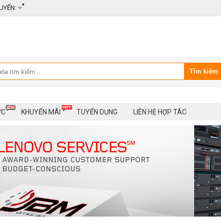
UYẾN:
ỨC
KHUYẾN MÃI
TUYỂN DỤNG
LIÊN HỆ HỢP TÁC