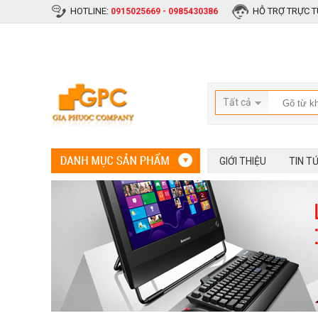
HOTLINE:
HỖ TRỢ TRỰC T
0915025669 - 0985430386
Tất cả
GIỚI THIỆU
TIN T