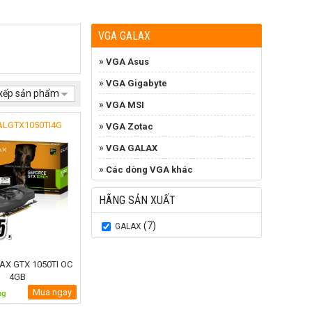
VGA GALAX
»
VGA Asus
»
VGA Gigabyte
xếp sản phẩm
»
VGA MSI
ALGTX1050TI4G
»
VGA Zotac
»
VGA GALAX
»
Các dòng VGA khác
HÃNG SẢN XUẤT
(7)
GALAX
AX GTX 1050TI OC
4GB
Mua ngay