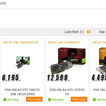
ALAX
Lựa chọn
Sắp 
Mã SP: GAL10603GD5192
Mã SP: GAL1070EXGTX
Mã SP: G
VGA GALAX GTX 1060 OC
VGA GALAX GTX 1070 EX
VGA GAL
3GB 192 bit DDR5
OC
Mua ngay
Mua ngay