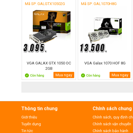
Mã SP: GALGTX10502G
Mã SP: GAL1070H8G
VGA GALAX GTX 1050 OC
VGA Galax 1070 HOF 8G
2GB
Mua ngay
Mua ngay
Thông tin chung
Chính sách chung
Giới thiệu
Chính sách, quy định c
Tuyển dụng
Chính sách vận chuyển
Tin tức
Chính sách bảo hành