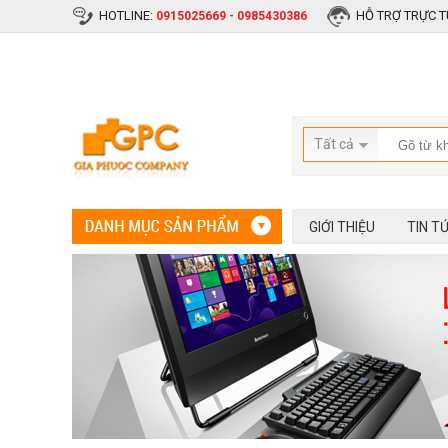
HOTLINE:
HỖ TRỢ TRỰC T
0915025669 - 0985430386
Tất cả
GIỚI THIỆU
TIN T