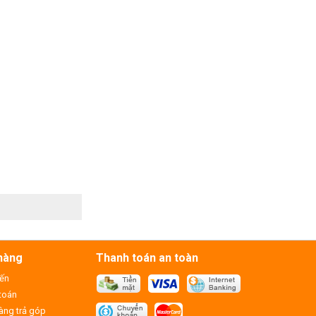
hàng
Thanh toán an toàn
yến
toán
ng trả góp