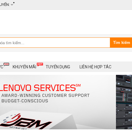
UYẾN:
ỨC
KHUYẾN MÃI
TUYỂN DỤNG
LIÊN HỆ HỢP TÁC