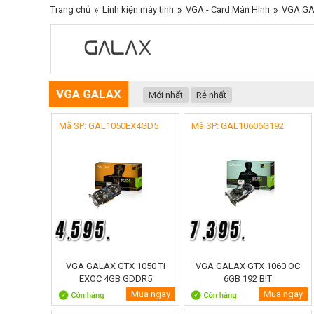
Trang chủ
»
Linh kiện máy tính
»
VGA - Card Màn Hình
»
VGA G
VGA GALAX
Mới nhất
Rẻ nhất
Mã SP: GAL1050EX4GD5
Mã SP: GAL10606G192
VGA GALAX GTX 1050 Ti
VGA GALAX GTX 1060 OC
EXOC 4GB GDDR5
6GB 192 BIT
Mua ngay
Mua ngay