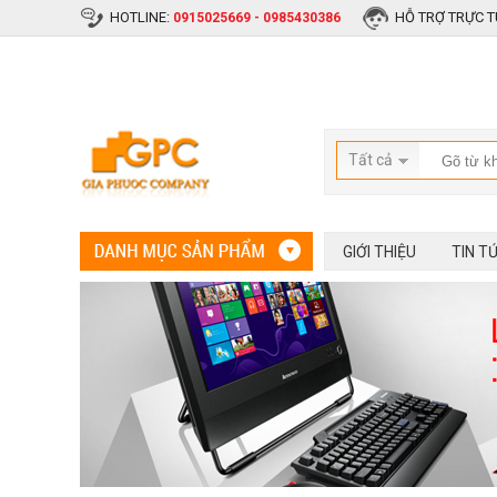
HOTLINE:
HỖ TRỢ TRỰC T
0915025669 - 0985430386
Tất cả
GIỚI THIỆU
TIN T