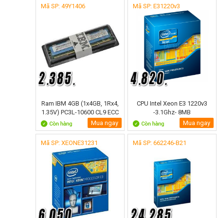
Mã SP: 49Y1406
Mã SP: E31220v3
Ram IBM 4GB (1x4GB, 1Rx4,
CPU Intel Xeon E3 1220v3
1.35V) PC3L-10600 CL9 ECC
-3.1Ghz- 8MB
- 49Y1406
Cache,Haswel sk 1150
Mua ngay
Mua ngay
Mã SP: XEONE31231
Mã SP: 662246-B21