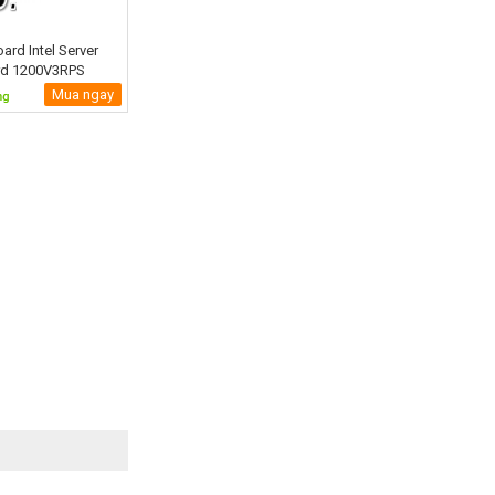
ard Intel Server
rd 1200V3RPS
Mua ngay