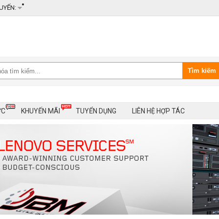
UYẾN:
ỨC
KHUYẾN MÃI
TUYỂN DỤNG
LIÊN HỆ HỢP TÁC