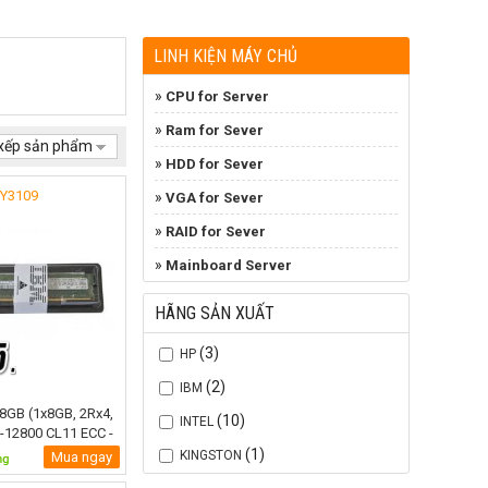
LINH KIỆN MÁY CHỦ
»
CPU for Server
»
Ram for Sever
xếp sản phẩm
»
HDD for Sever
0Y3109
»
VGA for Sever
»
RAID for Sever
»
Mainboard Server
HÃNG SẢN XUẤT
(3)
HP
(2)
IBM
8GB (1x8GB, 2Rx4,
(10)
INTEL
3-12800 CL11 ECC -
90Y3109
(1)
KINGSTON
Mua ngay