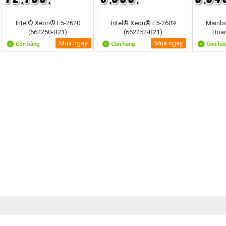
Intel® Xeon® E5-2620
Intel® Xeon® E5-2609
Mainbo
(662250-B21)
(662252-B21)
Boa
Mua ngay
Mua ngay