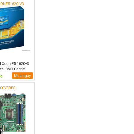
EONE51620-V3
el Xeon E5 1620v3
hz- 8MB Cache
Mua ngay
200V3RPS