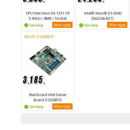
CPU Intel Xeon E3-1231 V3
Intel® Xeon® E5-2640
3.4GHz / 8MB / Socket
(662246-B21)
1150 (Haswell)
Mua ngay
Mua ngay
Mã SP: S1200BTS
Mainboard Intel Server
Board S1200BTS
Mua ngay