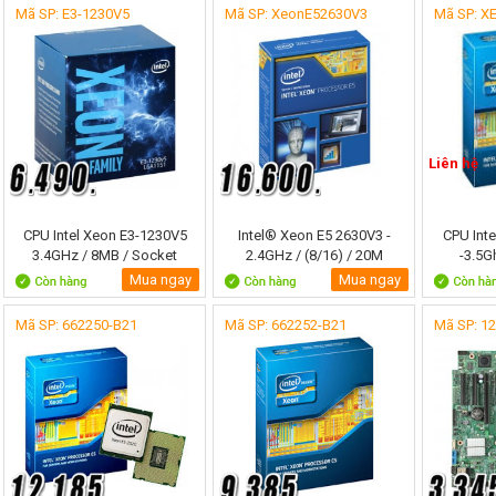
Mã SP: E3-1230V5
Mã SP: XeonE52630V3
Mã SP: X
Liên hệ
CPU Intel Xeon E3-1230V5
Intel® Xeon E5 2630V3 -
CPU Int
3.4GHz / 8MB / Socket
2.4GHz / (8/16) / 20M
-3.5G
1151 (Skylake)
Cache / NONE GPU / Socket
Mua ngay
Mua ngay
2011-3 (chưa quạt)
Mã SP: 662250-B21
Mã SP: 662252-B21
Mã SP: 1