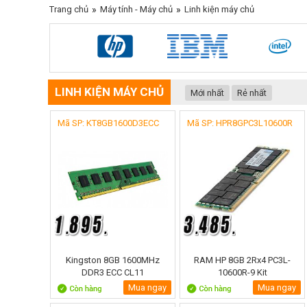
Trang chủ
»
Máy tính - Máy chủ
»
Linh kiện máy chủ
LINH KIỆN MÁY CHỦ
Mới nhất
Rẻ nhất
Mã SP: KT8GB1600D3ECC
Mã SP: HPR8GPC3L10600R
Kingston 8GB 1600MHz
RAM HP 8GB 2Rx4 PC3L-
DDR3 ECC CL11
10600R-9 Kit
Mua ngay
Mua ngay