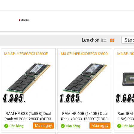
Lựa chọn
Sắp 
Mã SP: HPR8GPC312800E
Mã SP: HPR4GDRPC312800
Mã SP: 9
RAM HP 8GB (1x8GB) Dual
RAM HP 4GB (1x4GB) Dual
Ram IBM 
Rank x8 PC3-12800E (DDR3-
Rank x8 PC3-12800E (DDR3-
1.5V) PC
1600)
1600)
Mua ngay
Mua ngay