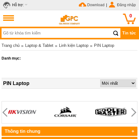
Hỗ trợ:
Download
|
Đăng nhập
0
Tin tức
Trang chủ
»
Laptop & Tablet
»
Linh kiện Laptop
»
PIN Laptop
Danh mục:
PIN Laptop
Thông tin chung
+