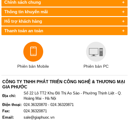
Chính sách chung
+
Thông tin khuyến mãi
+
Hỗ trợ khách hàng
+
Thanh toán an toàn
+
Phiên bản Mobile
Phiên bản PC
CÔNG TY TNHH PHÁT TRIỂN CÔNG NGHỆ & THƯƠNG MẠI
GIA PHƯỚC
Số 22 Lô TT2 Khu Đô Thị Ao Sào - Phường Thịnh Liệt - Q.
Địa chỉ:
Hoàng Mai - Hà Nội
Điện thoại:
024.36320870 - 024.36320871
Fax:
024.36320871
Email:
sale@giaphuoc.vn