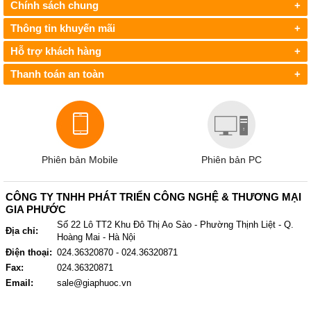
Chính sách chung
+
Thông tin khuyến mãi
+
Hỗ trợ khách hàng
+
Thanh toán an toàn
+
Phiên bản Mobile
Phiên bản PC
CÔNG TY TNHH PHÁT TRIỂN CÔNG NGHỆ & THƯƠNG MẠI
GIA PHƯỚC
Số 22 Lô TT2 Khu Đô Thị Ao Sào - Phường Thịnh Liệt - Q.
Địa chỉ:
Hoàng Mai - Hà Nội
Điện thoại:
024.36320870 - 024.36320871
Fax:
024.36320871
Email:
sale@giaphuoc.vn