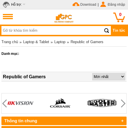
Hỗ trợ:
Download
|
Đăng nhập
0
Tin tức
Trang chủ
»
Laptop & Tablet
»
Laptop
»
Republic of Gamers
Danh mục:
Republic of Gamers
Thông tin chung
+