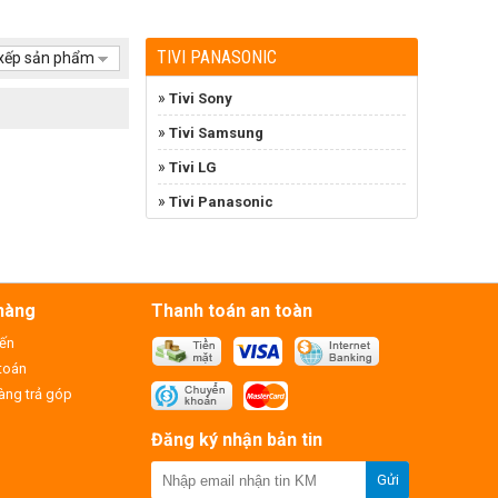
TIVI PANASONIC
xếp sản phẩm
»
Tivi Sony
»
Tivi Samsung
»
Tivi LG
»
Tivi Panasonic
hàng
Thanh toán an toàn
yến
toán
ng trả góp
Đăng ký nhận bản tin
Gửi