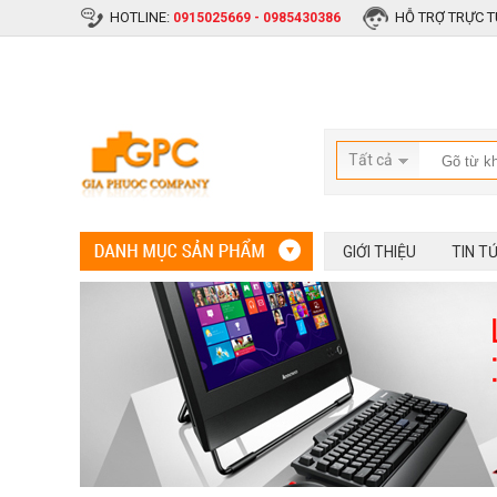
HOTLINE:
HỖ TRỢ TRỰC T
0915025669 - 0985430386
Tất cả
GIỚI THIỆU
TIN T