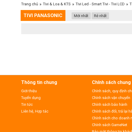
Trang chủ
»
Tivi & Loa & KTS
»
Tivi Led - Smart Tivi - Tivi LCD
»
T
TIVI PANASONIC
Mới nhất
Rẻ nhất
Thông tin chung
Chính sách chung
Giới thiệu
Chính sách, quy định c
Tuyển dụng
Chính sách vận chuyển
Tin tức
Chính sách bảo hành
Liên hệ, Hợp tác
Chính sách đổi, trả lại 
Chính sách cho doanh 
Chính sách GameNet
Bảo mật thông tin khác