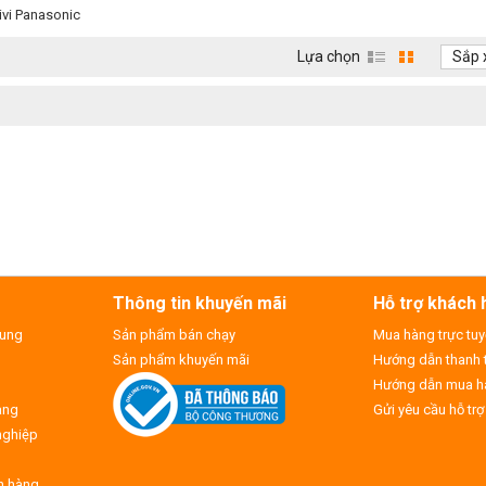
ivi Panasonic
Lựa chọn
Sắp 
Thông tin khuyến mãi
Hỗ trợ khách 
hung
Sản phẩm bán chạy
Mua hàng trực tu
Sản phẩm khuyến mãi
Hướng dẫn thanh 
Hướng dẫn mua hà
hàng
Gửi yêu cầu hỗ trợ
nghiệp
h hàng