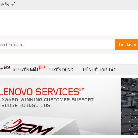
UYẾN:
ỨC
KHUYẾN MÃI
TUYỂN DỤNG
LIÊN HỆ HỢP TÁC