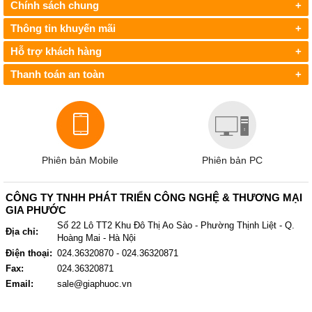
Chính sách chung
+
Thông tin khuyến mãi
+
Hỗ trợ khách hàng
+
Thanh toán an toàn
+
Phiên bản Mobile
Phiên bản PC
CÔNG TY TNHH PHÁT TRIỂN CÔNG NGHỆ & THƯƠNG MẠI
GIA PHƯỚC
Số 22 Lô TT2 Khu Đô Thị Ao Sào - Phường Thịnh Liệt - Q.
Địa chỉ:
Hoàng Mai - Hà Nội
Điện thoại:
024.36320870 - 024.36320871
Fax:
024.36320871
Email:
sale@giaphuoc.vn