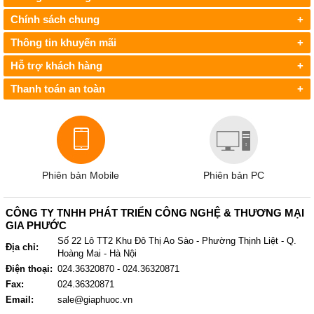
Chính sách chung
+
Thông tin khuyến mãi
+
Hỗ trợ khách hàng
+
Thanh toán an toàn
+
Phiên bản Mobile
Phiên bản PC
CÔNG TY TNHH PHÁT TRIỂN CÔNG NGHỆ & THƯƠNG MẠI
GIA PHƯỚC
Số 22 Lô TT2 Khu Đô Thị Ao Sào - Phường Thịnh Liệt - Q.
Địa chỉ:
Hoàng Mai - Hà Nội
Điện thoại:
024.36320870 - 024.36320871
Fax:
024.36320871
Email:
sale@giaphuoc.vn